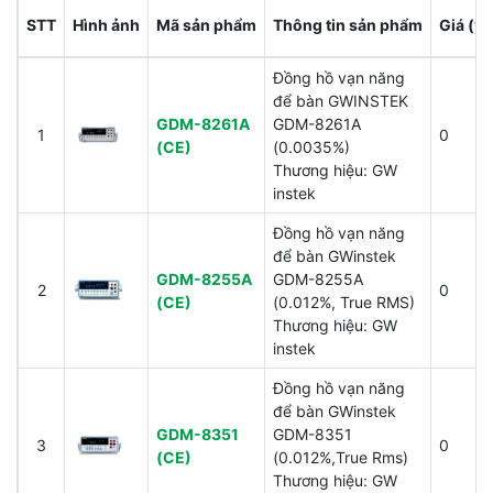
STT
Hình ảnh
Mã sản phẩm
Thông tin sản phẩm
Giá (v
Đồng hồ vạn năng
để bàn GWINSTEK
GDM-8261A
GDM-8261A
1
0
(CE)
(0.0035%)
Thương hiệu: GW
instek
Đồng hồ vạn năng
để bàn GWinstek
GDM-8255A
GDM-8255A
2
0
(CE)
(0.012%, True RMS)
Thương hiệu: GW
instek
Đồng hồ vạn năng
để bàn GWinstek
GDM-8351
GDM-8351
3
0
(CE)
(0.012%,True Rms)
Thương hiệu: GW