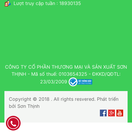
Lượt truy cập tuần : 18930135
CÔNG TY CỔ PHẦN THƯƠNG MẠI VÀ SẢN XUẤT SƠN
THỊNH - Mã số thuế: 0103654325 - ĐKKD/QĐTL:
23/03/2009
Copyright © 2018 . All rights resvered. Phát triển
bởi Sơn Thịnh