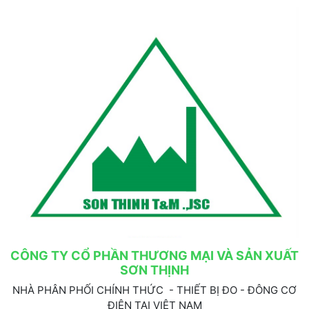
CÔNG TY CỔ PHẦN THƯƠNG MẠI VÀ SẢN XUẤT
SƠN THỊNH
NHÀ PHÂN PHỐI CHÍNH THỨC - THIẾT BỊ ĐO - ĐÔNG CƠ
ĐIỆN TẠI VIỆT NAM