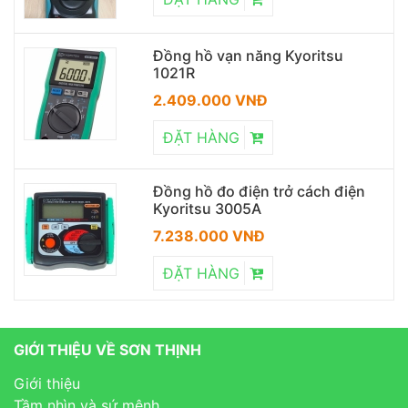
Đồng hồ vạn năng Kyoritsu
1021R
2.409.000 VNĐ
ĐẶT HÀNG
Đồng hồ đo điện trở cách điện
Kyoritsu 3005A
7.238.000 VNĐ
ĐẶT HÀNG
GIỚI THIỆU VỀ SƠN THỊNH
Giới thiệu
Tầm nhìn và sứ mệnh