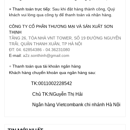
+ Thanh toán trực tiếp:
Sau khi đặt hàng thành công, Quý
khách vui lòng qua công ty để thanh toán và nhận hàng.
CÔNG TY CỔ PHẦN THƯƠNG MẠI VÀ SẢN XUẤT SƠN
THỊNH
TẦNG 26, TÒA NHÀ VNT TOWER, SỐ 19 ĐƯỜNG NGUYỄN
TRÃI, QUẬN THANH XUÂN, TP HÀ NỘI
ĐT: 04. 62854386 - 04.36231080
E-mail:
a2z.sonthinh@gmail.com
+
Thanh toán qua tài khoản ngân hàng
Khách hàng chuyển khoản qua ngân hàng sau:
TK:0011002228542
Chủ TK:NGuyễn Thị Hải
Ngân hàng Vietcombank chi nhánh Hà Nội