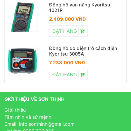
Đồng hồ vạn năng Kyoritsu
1021R
2.409.000 VNĐ
ĐẶT HÀNG
Đồng hồ đo điện trở cách điện
Kyoritsu 3005A
7.238.000 VNĐ
ĐẶT HÀNG
GIỚI THIỆU VỀ SƠN THỊNH
Giới thiệu
Tầm nhìn và sứ mệnh
Email: info.sonthinh@gmail.com