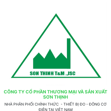
CÔNG TY CỔ PHẦN THƯƠNG MẠI VÀ SẢN XUẤT
SƠN THỊNH
NHÀ PHÂN PHỐI CHÍNH THỨC - THIẾT BỊ ĐO - ĐÔNG CƠ
ĐIỆN TẠI VIỆT NAM