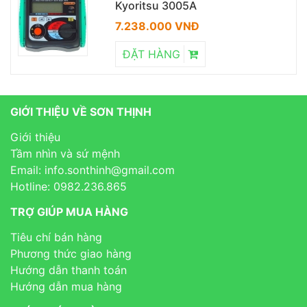
Kyoritsu 3005A
7.238.000 VNĐ
ĐẶT HÀNG
GIỚI THIỆU VỀ SƠN THỊNH
Giới thiệu
Tầm nhìn và sứ mệnh
Email: info.sonthinh@gmail.com
Hotline: 0982.236.865
TRỢ GIÚP MUA HÀNG
Tiêu chí bán hàng
Phương thức giao hàng
Hướng dẫn thanh toán
Hướng dẫn mua hàng