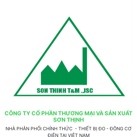
CÔNG TY CỔ PHẦN THƯƠNG MẠI VÀ SẢN XUẤT
SƠN THỊNH
NHÀ PHÂN PHỐI CHÍNH THỨC - THIẾT BỊ ĐO - ĐÔNG CƠ
ĐIỆN TẠI VIỆT NAM