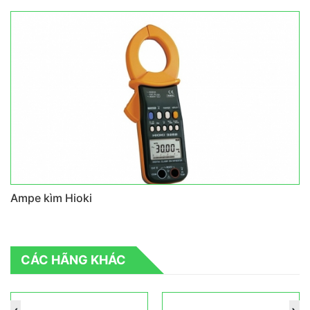
Ampe kìm Hioki
CÁC HÃNG KHÁC