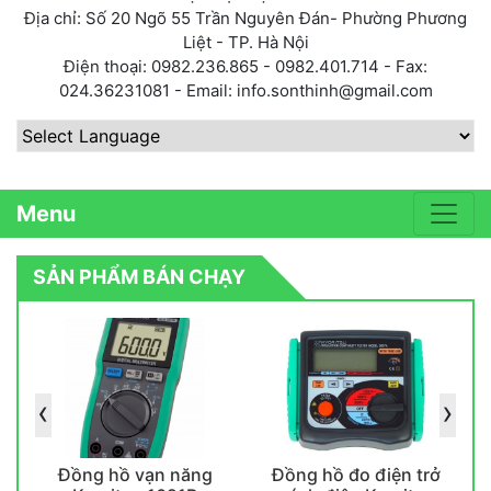
Địa chỉ: Số 20 Ngõ 55 Trần Nguyên Đán- Phường Phương
Liệt - TP. Hà Nội
Điện thoại: 0982.236.865 - 0982.401.714 - Fax:
024.36231081 - Email: info.sonthinh@gmail.com
Powered by
Menu
SẢN PHẨM BÁN CHẠY
‹
›
Đồng hồ vạn năng
Đồng hồ đo điện trở