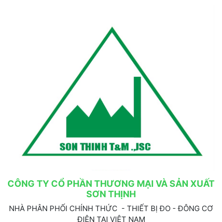
CÔNG TY CỔ PHẦN THƯƠNG MẠI VÀ SẢN XUẤT
SƠN THỊNH
NHÀ PHÂN PHỐI CHÍNH THỨC - THIẾT BỊ ĐO - ĐÔNG CƠ
ĐIỆN TẠI VIỆT NAM