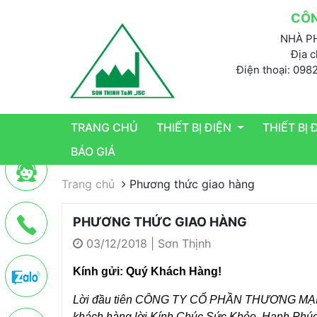
CÔN
NHÀ PH
Địa c
Điện thoại: 098
TRANG CHỦ
THIẾT BỊ ĐIỆN
THIẾT BỊ
BÁO GIÁ
Trang chủ
Phương thức giao hàng
PHƯƠNG THỨC GIAO HÀNG
03/12/2018 | Sơn Thịnh
Kính gửi: Quý Khách Hàng!
Lời đầu tiên CÔNG TY CỔ PHẦN THƯƠNG MẠI V
khách hàng lời Kính Chúc Sức Khỏe, Hạnh Phú