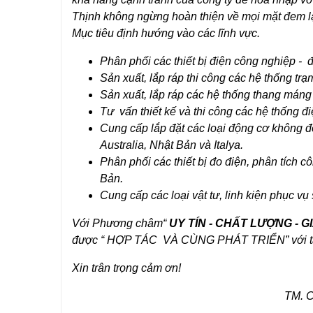
Thịnh không ngừng hoàn thiện về mọi mặt đem lạ
Mục tiêu định hướng vào các lĩnh vực.
Phân phối các thiết bị điện công nghiệp - 
Sản xuất, lắp ráp thi công các hệ thống trạ
Sản xuất, lắp ráp các hệ thống thang máng
Tư vấn thiết kế và thi công các hệ thống đ
Cung cấp lắp đặt các loại động cơ không 
Australia, Nhật Bản và Italya.
Phân phối các thiết bị đo điện, phân tích 
Bản.
Cung cấp các loại vật tư, linh kiện phục v
Với Phương châm“
UY TÍN - CHẤT LƯỢNG - G
được “ HỢP TÁC VÀ CÙNG PHÁT TRIỂN” với tất
Xin trân trọng cảm ơn!
TM. CÔNG TY CP TM 