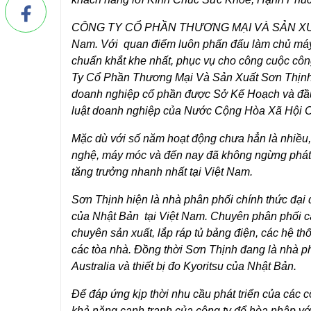
CÔNG TY CỔ PHẦN THƯƠNG MẠI VÀ SẢN XUẤT S
Nam. Với quan điểm luôn phấn đấu làm chủ máy m
chuẩn khắt khe nhất, phục vụ cho công cuộc công
Ty Cổ Phần Thương Mại Và Sản Xuất Sơn Thịnh 
doanh nghiệp cổ phần được Sở Kế Hoạch và đầu
luật doanh nghiệp của Nước Cộng Hòa Xã Hội 
Mặc dù với số năm hoạt động chưa hẳn là nhiều, 
nghệ, máy móc và đến nay đã không ngừng phát t
tăng trưởng nhanh nhất tại Việt Nam.
Sơn Thịnh hiện là nhà phân phối chính thức đại 
của Nhật Bản tại Việt Nam. Chuyên phân phối các
chuyên sản xuất, lắp ráp tủ bảng điện, các hệ 
các tòa nhà. Đồng thời Sơn Thịnh đang là nhà 
Australia và thiết bị đo Kyoritsu của Nhật Bản.
Để đáp ứng kịp thời nhu cầu phát triển của các 
khả năng cạnh tranh của công ty để hòa nhập với 