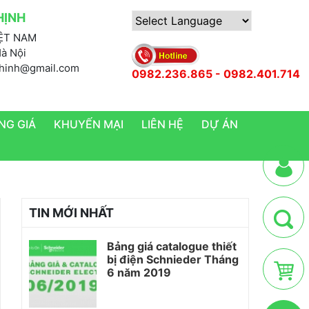
HỊNH
IỆT NAM
Powered by
Hà Nội
nthinh@gmail.com
0982.236.865 - 0982.401.714
NG GIÁ
KHUYẾN MẠI
LIÊN HỆ
DỰ ÁN
TIN MỚI NHẤT
Bảng giá catalogue thiết
bị điện Schnieder Tháng
6 năm 2019