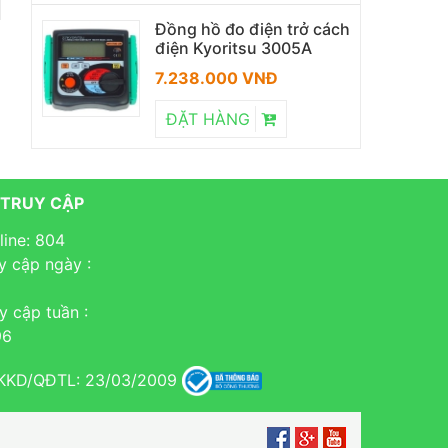
Đồng hồ đo điện trở cách
điện Kyoritsu 3005A
7.238.000 VNĐ
ĐẶT HÀNG
 TRUY CẬP
line: 804
y cập ngày :
y cập tuần :
96
KKD/QĐTL: 23/03/2009