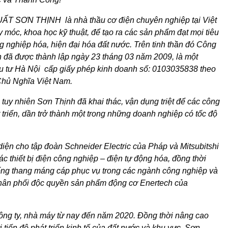
ƠN THỊNH là nhà thầu cơ điện chuyên nghiệp tại Việt
óc, khoa học kỹ thuật, để tạo ra các sản phẩm đạt mọi tiêu
 nghiệp hóa, hiện đại hóa đất nước. Trên tinh thần đó Công
đã được thành lập ngày 23 tháng 03 năm 2009, là một
 tư Hà Nội cấp giấy phép kinh doanh số: 0103035838 theo
Chủ Nghĩa Việt Nam.
tuy nhiên Sơn Thịnh đã khai thác, vận dụng triệt để các công
riển, dần trở thành một trong những doanh nghiệp có tốc độ
diện cho tập đoàn Schneider Electric của Pháp và Mitsubitshi
 thiết bị điện công nghiệp – điện tự động hóa, đồng thời
thống thang máng cáp phục vụ trong các ngành công nghiệp và
phân phối độc quyền sản phẩm động cơ Enertech của
công ty, nhà máy từ nay đến năm 2020. Đồng thời nâng cao
tiến độ phát triển kinh tế của đất nước và khu vực. Sơn