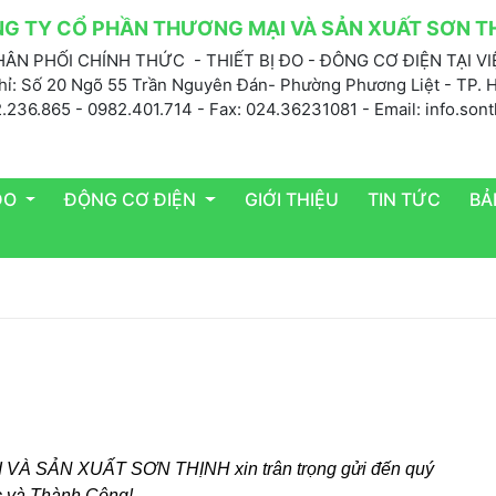
G TY CỔ PHẦN THƯƠNG MẠI VÀ SẢN XUẤT SƠN T
ÂN PHỐI CHÍNH THỨC - THIẾT BỊ ĐO - ĐÔNG CƠ ĐIỆN TẠI V
hỉ: Số 20 Ngõ 55 Trần Nguyên Đán- Phường Phương Liệt - TP. 
2.236.865 - 0982.401.714 - Fax: 024.36231081 - Email: info.so
 ĐO
ĐỘNG CƠ ĐIỆN
GIỚI THIỆU
TIN TỨC
BẢ
À SẢN XUẤT SƠN THỊNH xin trân trọng gửi đến quý
c và Thành Công!