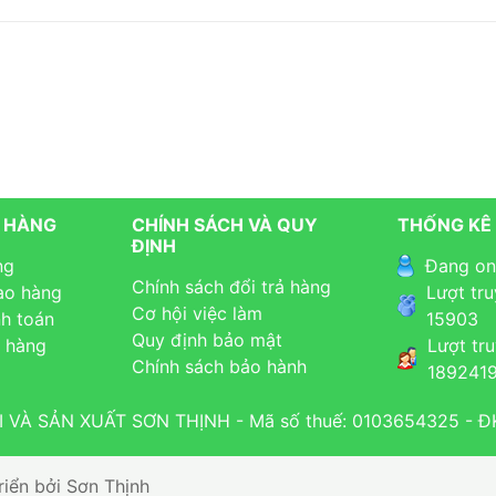
A HÀNG
CHÍNH SÁCH VÀ QUY
THỐNG KÊ
ĐỊNH
ng
Đang on
Chính sách đổi trả hàng
ao hàng
Lượt tru
Cơ hội việc làm
h toán
15903
Quy định bảo mật
 hàng
Lượt tru
Chính sách bảo hành
189241
À SẢN XUẤT SƠN THỊNH - Mã số thuế: 0103654325 - Đ
riển bởi Sơn Thịnh