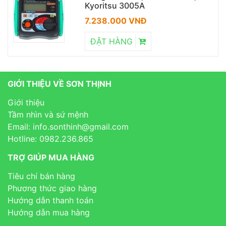
Kyoritsu 3005A
7.238.000 VNĐ
ĐẶT HÀNG
GIỚI THIỆU VỀ SƠN THỊNH
Giới thiệu
Tầm nhìn và sứ mệnh
Email: info.sonthinh@gmail.com
Hotline: 0982.236.865
TRỢ GIÚP MUA HÀNG
Tiêu chí bán hàng
Phương thức giao hàng
Hướng dẫn thanh toán
Hướng dẫn mua hàng