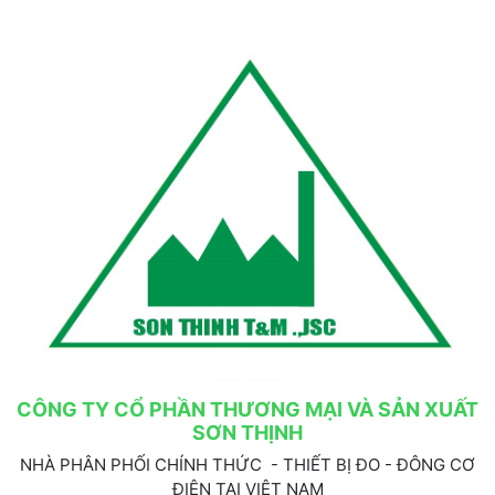
CÔNG TY CỔ PHẦN THƯƠNG MẠI VÀ SẢN XUẤT
SƠN THỊNH
NHÀ PHÂN PHỐI CHÍNH THỨC - THIẾT BỊ ĐO - ĐÔNG CƠ
ĐIỆN TẠI VIỆT NAM