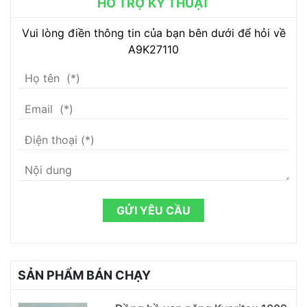
HỖ TRỢ KỸ THUẬT
Vui lòng điền thông tin của bạn bên dưới để hỏi về
A9K27110
GỬI YÊU CẦU
SẢN PHẨM BÁN CHẠY