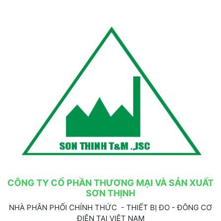
CÔNG TY CỔ PHẦN THƯƠNG MẠI VÀ SẢN XUẤT
SƠN THỊNH
NHÀ PHÂN PHỐI CHÍNH THỨC - THIẾT BỊ ĐO - ĐÔNG CƠ
ĐIỆN TẠI VIỆT NAM