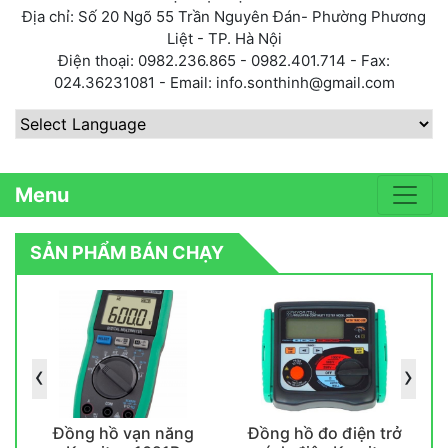
Địa chỉ: Số 20 Ngõ 55 Trần Nguyên Đán- Phường Phương
Liệt - TP. Hà Nội
Điện thoại: 0982.236.865 - 0982.401.714 - Fax:
024.36231081 - Email: info.sonthinh@gmail.com
Powered by
Menu
SẢN PHẨM BÁN CHẠY
‹
›
Đồng hồ vạn năng
Đồng hồ đo điện trở