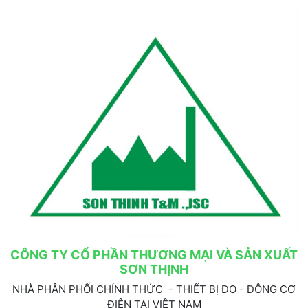
CÔNG TY CỔ PHẦN THƯƠNG MẠI VÀ SẢN XUẤT
SƠN THỊNH
NHÀ PHÂN PHỐI CHÍNH THỨC - THIẾT BỊ ĐO - ĐÔNG CƠ
ĐIỆN TẠI VIỆT NAM