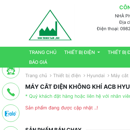
CÔN
NHÀ PH
Địa c
Điện thoại: 098
TRANG CHỦ
THIẾT BỊ ĐIỆN
THIẾT BỊ
BÁO GIÁ
Trang chủ
Thiết bị điện
Hyundai
Máy cắt
MÁY CẮT ĐIỆN KHÔNG KHÍ ACB HY
* Quý khách đặt hàng hoặc liên hệ với nhân viê
Sản phẩm đang được cập nhật ..!
SẢN PHẨM BÁN CHẠY