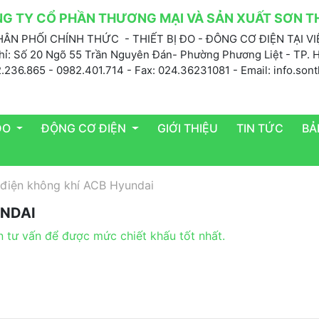
G TY CỔ PHẦN THƯƠNG MẠI VÀ SẢN XUẤT SƠN T
ÂN PHỐI CHÍNH THỨC - THIẾT BỊ ĐO - ĐÔNG CƠ ĐIỆN TẠI V
hỉ: Số 20 Ngõ 55 Trần Nguyên Đán- Phường Phương Liệt - TP. 
2.236.865 - 0982.401.714 - Fax: 024.36231081 - Email: info.so
 ĐO
ĐỘNG CƠ ĐIỆN
GIỚI THIỆU
TIN TỨC
BẢ
 điện không khí ACB Hyundai
UNDAI
n tư vấn để được mức chiết khấu tốt nhất.