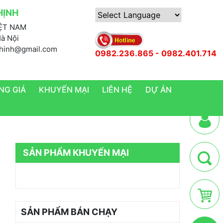
HỊNH
IỆT NAM
Powered by
Hà Nội
nthinh@gmail.com
0982.236.865 - 0982.401.714
NG GIÁ
KHUYẾN MẠI
LIÊN HỆ
DỰ ÁN
SẢN PHẨM KHUYẾN MẠI
SẢN PHẨM BÁN CHẠY